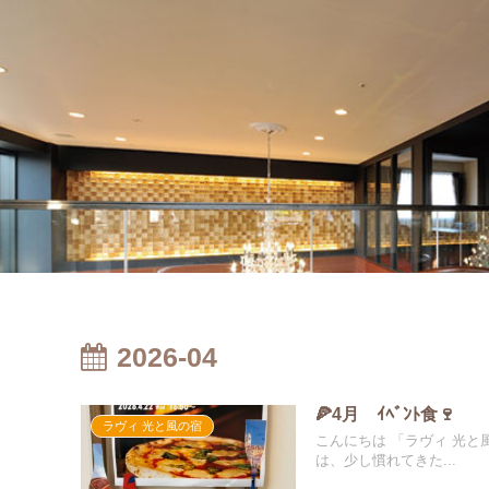
2026-04
🍕4月 ｲﾍﾞﾝﾄ食🍷
ラヴィ 光と風の宿
こんにちは 「ラヴィ 光と
は、少し慣れてきた...