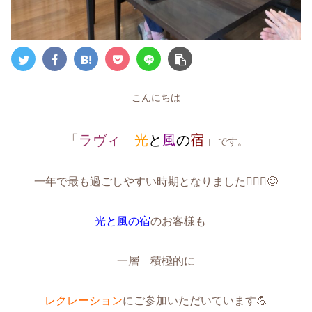
こんにちは
「
ラヴィ
光
と
風
の
宿
」
です。
一年で最も過ごしやすい時期となりました🏃🏻‍♂️😊
光と風の宿
のお客様も
一層 積極的に
レクレーション
にご参加いただいています💪