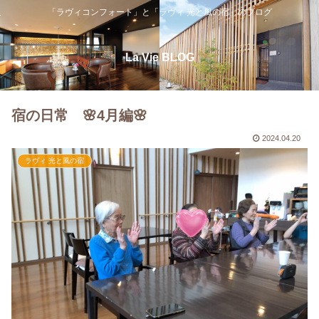
「ラヴィコンフォート」と「ラヴィ 光と風の宿」のブログ
La Vie BLOG
宿の日常 🌸4月編🌸
2024.04.20
ラヴィ 光と風の宿