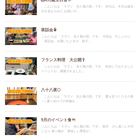
ラヴィ 光と風の宿
こんにちは 「ラヴィ 光と風の宿」です。 本日は、今月お誕生
日を迎えられた お祝いの...
茶話会🍵
ラヴィ 光と風の宿
こんにちは 「ラヴィ 光と風の宿」です。 今回は 久しぶりに
「茶話会」を開いたときの 様子...
フランス料理 大公開🥄
ラヴィ 光と風の宿
こんにちは 「ラヴィ 光と風の宿」です。 告知しておりました
イベントが、開催されました...
八十八夜🌕
ラヴィ 光と風の宿
こんにちは 「ラヴィ 光と風の宿」です。 夏も近づく八十八夜
～♪ 夏へ向けての準備を...
9月のイベント食🍴
ラヴィ 光と風の宿
こんにちは 「ラヴィ 光と風の宿」です。 朝夕 少し過ごしやす
くなり 食べ物が 美味しい季節が...