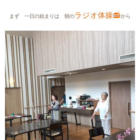
ラジオ体操📻
まず 一日の始まりは 朝の
から