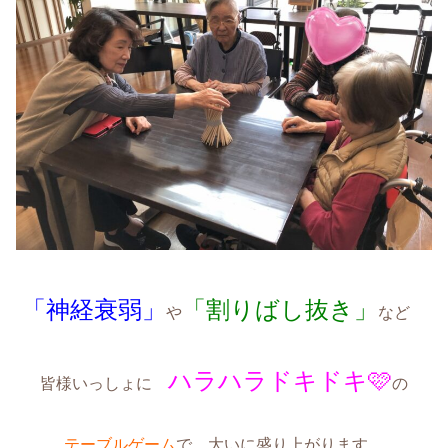
「神経衰弱」
「割りばし抜き」
や
など
ハラハラ
ドキドキ🩷
皆様いっしょに
の
テーブルゲーム
で 大いに盛り上がります。