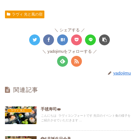
ラヴィ 光と風の宿
シェアする
yadojimuをフォローする
yadojimu
関連記事
手毬寿司🍣
ラヴィ 光と風の宿
こんにちは ラヴィコンフォートです 先日のイベント食の様子を
ご紹介させていただきます ...
🎂6月誕生日会🥂