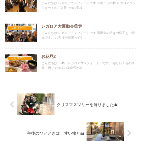
こんにちは レガロアコンフォートです スポーツの秋 レガロアコン
フォートのご入居中のお客様...
レガロア大運動会③🎊
レガロアコンフォート
こんにちは レガロアコンフォートです 運動会の続きの様子をご紹
介です。 お客様が頑張ってや...
お花見2
レガロアコンフォート
こんにちは、 🎁 レガロアコンフォート です。 巡り行く花の季
節、通りでは桜の花吹雪が舞...
クリスマスツリーを飾りました🎄
午後のひとときは 甘い物と🍰