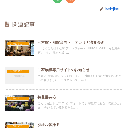
laviejimu
関連記事
＜本館・別館合同＞ オカリナ演奏会🎵
レガロアコンフォート
こんにちは レガロアコンフォート 「REGALORE 光と風の
宿」です。 寒さが厳し...
ご家族様専用サイトのお知らせ
レガロアコンフォート
平素よりお世話になっております。 以前よりお問い合わせいただ
いておりました デジタルシステムは ...
菊花展🚗💨
レガロアコンフォート
こんにちは レガロアコンフォートです 宇佐市にある「双葉の里」
まで 今が見頃の菊花展を見に...
タオル体操🚩
レガロアコンフォート