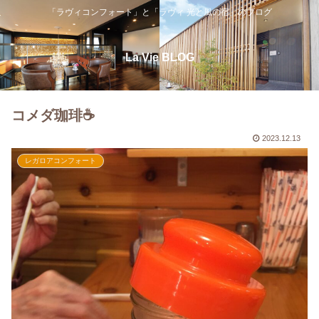
「ラヴィコンフォート」と「ラヴィ 光と風の宿」のブログ
La Vie BLOG
コメダ珈琲☕
2023.12.13
レガロアコンフォート