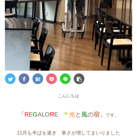
こんにちは
「
R
E
G
ALO
R
E
光
と
風
の
宿
」
です。
11月も半ばを過ぎ 寒さが増してまいりました