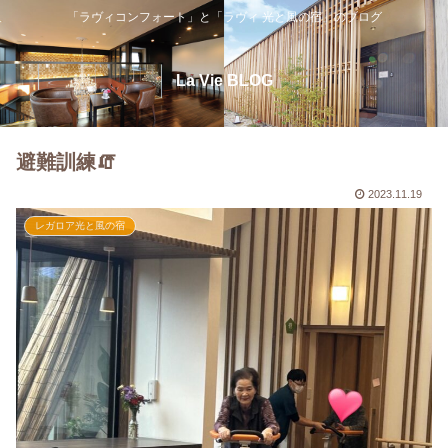
「ラヴィコンフォート」と「ラヴィ 光と風の宿」のブログ
La Vie BLOG
避難訓練🧯
2023.11.19
レガロア光と風の宿