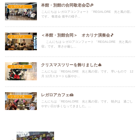
本館・別館の合同敬老会②🎉
レガロアコンフォート
こんにちは レガロアコンフォート 「REGALORE 光と風の宿」
です。 敬老会 後半の様子...
＜本館・別館合同＞ オカリナ演奏会🎵
レガロアコンフォート
こんにちは レガロアコンフォート 「REGALORE 光と風の
宿」です。 寒さが厳し...
クリスマスツリーを飾りました🎄
レガロア光と風の宿
こんにちは 「REGALORE 光と風の宿」です。 早いもので 12
月 12月スタートも賑やか...
レガロアカフェ🍰
レガロア光と風の宿
こんにちは 「REGALORE 光と風の宿」です。 朝夕は 過ごし
やすい日が多くなってきました。...