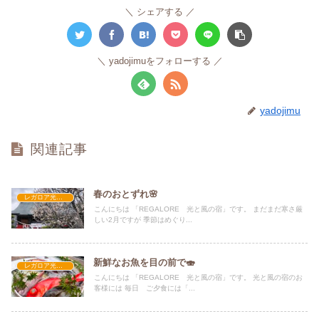
シェアする
yadojimuをフォローする
yadojimu
関連記事
春のおとずれ🌸
レガロア光と風の宿
こんにちは 「REGALORE 光と風の宿」です。 まだまだ寒さ厳
しい2月ですが 季節はめぐり...
新鮮なお魚を目の前で🍣
レガロア光と風の宿
こんにちは 「REGALORE 光と風の宿」です。 光と風の宿のお
客様には 毎日 ご夕食には「...