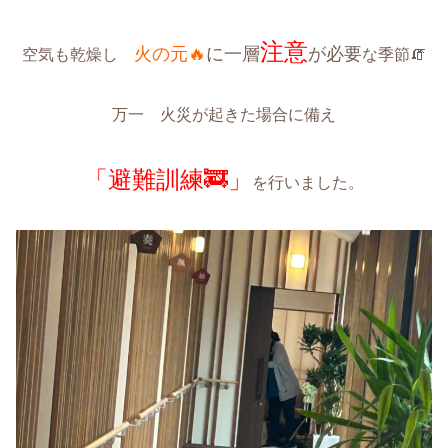
注意
火の元🔥
に一層
が必要
空気も乾燥し
な季節🧯
万一 火災が起きた場合に備え
「避難訓練🚒」
を行いました。