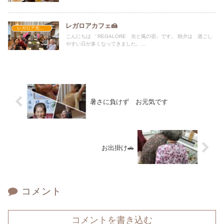
レガロアカフェ🍰
レガロア光と風の宿
こんにちは 「REGALORE 光と風の宿」です。 朝夕は 過ごし
やすい日が多くなってきました。...
暑さに負けず お元気です
お出掛け🚗
コメント
コメントを書き込む