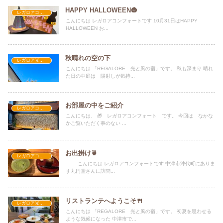
HAPPY HALLOWEEN🎃
レガロアコンフォート
こんにちは レガロアコンフォートです 10月31日はHAPPY
HALLOWEEN お...
秋晴れの空の下
レガロア光と風の宿
こんにちは 「REGALORE 光と風の宿」です。 秋も深まり 晴れ
た日の中庭は 陽射しが気持...
お部屋の中をご紹介
レガロアコンフォート
こんにちは、 🎁 レガロアコンフォート です。 今回は なかな
かご覧いただく事のない ...
お出掛け🍵
レガロアコンフォート
こんにちは レガロアコンフォートです 中津市沖代町にありま
す丸円堂さんに訪問...
リストランテへようこそ🍴
レガロア光と風の宿
こんにちは 「REGALORE 光と風の宿」です。 初夏を思わせる
ような気候になった 中津市で...