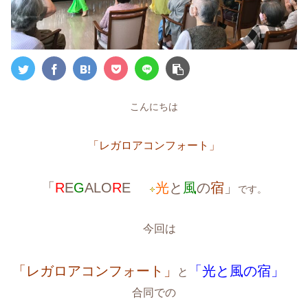
こんにちは
「レガロアコンフォート」
「
R
E
G
ALO
R
E
光
と
風
の
宿
」
です。
今回は
「レガロアコンフォート」
「光と風の宿」
と
合同での