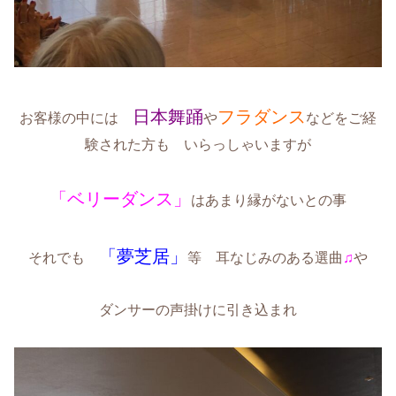
日本舞踊
フラダンス
お客様の中には
や
などをご経
験された方も いらっしゃいますが
「ベリーダンス」
はあまり縁がないとの事
「夢芝居」
それでも
等 耳なじみのある選曲
♫
や
ダンサーの声掛けに引き込まれ