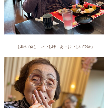
「お吸い物も いいお味 あ～おいしい🩷😆」