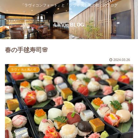
「ラヴィコンフォート」と「ラヴィ 光と風の宿」のブログ
La Vie BLOG
春の手毬寿司🌸
2024.03.26
ラヴィ 光と風の宿