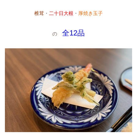
椎茸
・
二十日大根
・
厚焼き玉子
全12品
の