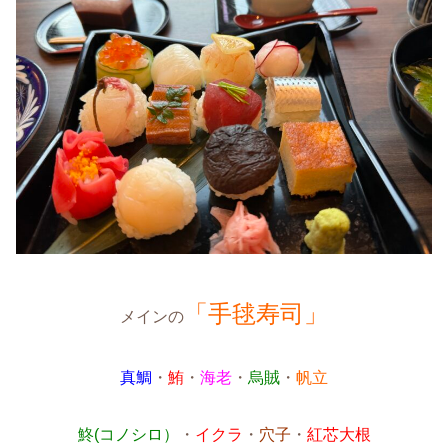
「手毬寿司」
メインの
真鯛
・
鮪
・
海老
・
烏賊
・
帆立
鮗(コノシロ）
・
イクラ
・
穴子
・
紅芯大根