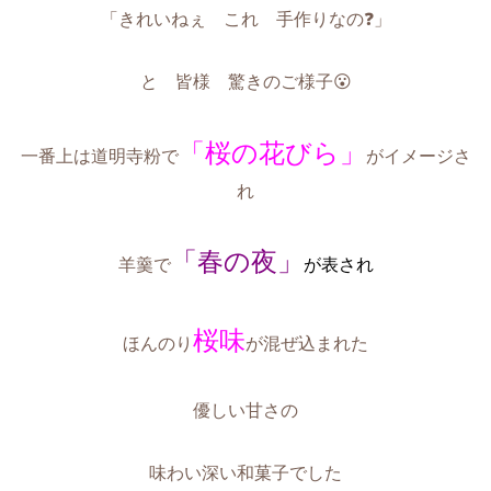
「きれいねぇ これ 手作りなの❓」
と 皆様 驚きのご様子😮
「桜の花びら」
一番上は道明寺粉で
がイメージさ
れ
「春の夜」
羊羹で
が表され
桜味
ほんのり
が混ぜ込まれた
優しい甘さの
味わい深い和菓子でした