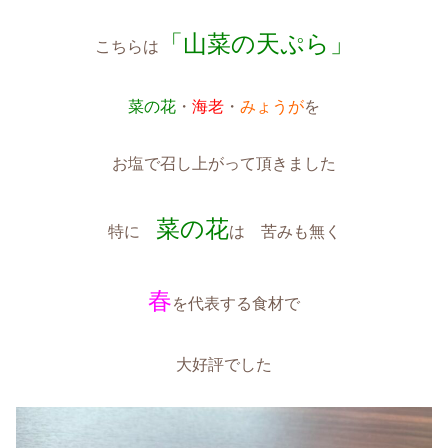
「山菜の天ぷら」
こちらは
菜の花
・
海老
・
みょうが
を
お塩で召し上がって頂きました
菜の花
特に
は 苦みも無く
春
を代表する食材で
大好評でした