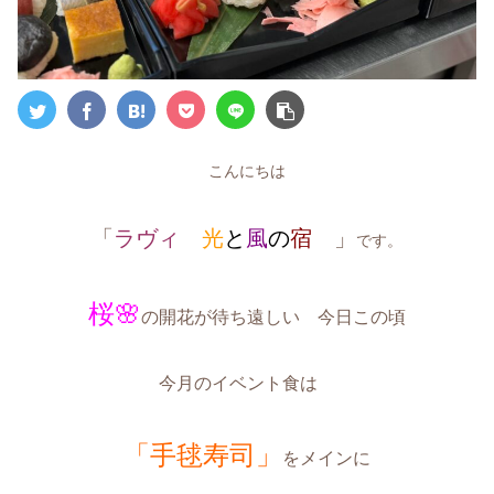
こんにちは
「
ラヴィ
光
と
風
の
宿
」
です。
桜🌸
の開花が待ち遠しい 今日この頃
今月のイベント食は
「手毬寿司」
をメインに