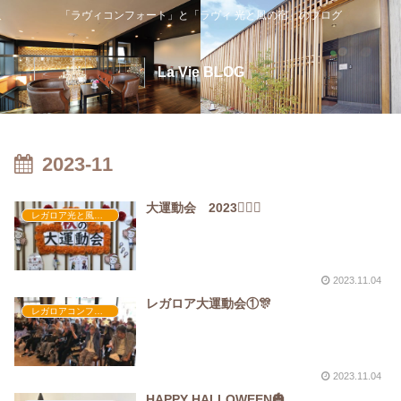
「ラヴィコンフォート」と「ラヴィ 光と風の宿」のブログ
La Vie BLOG
2023-11
大運動会 2023🏃🏻‍♂️
レガロア光と風の宿
2023.11.04
レガロア大運動会①🎊
レガロアコンフォート
2023.11.04
HAPPY HALLOWEEN🎃